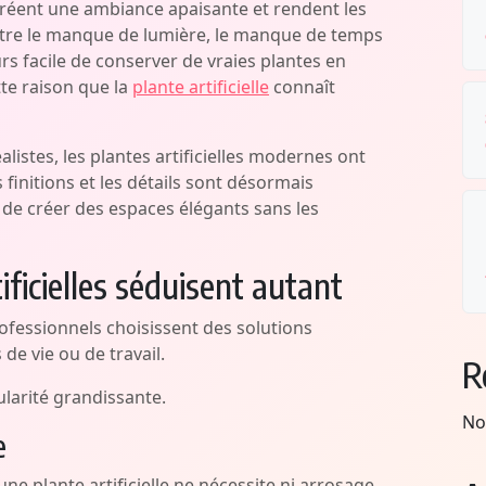
créent une ambiance apaisante et rendent les
entre le manque de lumière, le manque de temps
jours facile de conserver de vraies plantes en
tte raison que la
plante artificielle
connaît
stes, les plantes artificielles modernes ont
finitions et les détails sont désormais
de créer des espaces élégants sans les
ificielles séduisent autant
rofessionnels choisissent des solutions
 de vie ou de travail.
R
ularité grandissante.
No
e
ne plante artificielle ne nécessite ni arrosage,