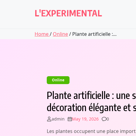
Skip
to
L'EXPERIMENTAL
content
Home
/
Online
/ Plante artificielle :...
Online
Plante artificielle : un
décoration élégante et 
Comments
admin
May 19, 2026
0
Les plantes occupent une place importa