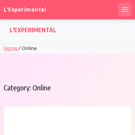
L'Experimental
Men
Skip
L'EXPERIMENTAL
to
content
Home
/ Online
Category:
Online